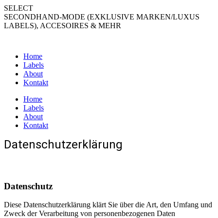
Zum
SELECT
Inhalt
SECONDHAND-MODE (EXKLUSIVE MARKEN/LUXUS
springen
LABELS), ACCESOIRES & MEHR
Home
Labels
About
Kontakt
Home
Labels
About
Kontakt
Datenschutzerklärung
Datenschutz
Diese Datenschutzerklärung klärt Sie über die Art, den Umfang und
Zweck der Verarbeitung von personenbezogenen Daten