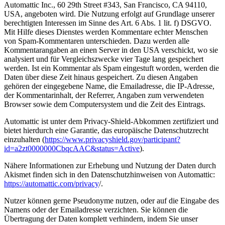
Automattic Inc., 60 29th Street #343, San Francisco, CA 94110,
USA, angeboten wird. Die Nutzung erfolgt auf Grundlage unserer
berechtigten Interessen im Sinne des Art. 6 Abs. 1 lit. f) DSGVO.
Mit Hilfe dieses Dienstes werden Kommentare echter Menschen
von Spam-Kommentaren unterschieden. Dazu werden alle
Kommentarangaben an einen Server in den USA verschickt, wo sie
analysiert und für Vergleichszwecke vier Tage lang gespeichert
werden. Ist ein Kommentar als Spam eingestuft worden, werden die
Daten über diese Zeit hinaus gespeichert. Zu diesen Angaben
gehören der eingegebene Name, die Emailadresse, die IP-Adresse,
der Kommentarinhalt, der Referrer, Angaben zum verwendeten
Browser sowie dem Computersystem und die Zeit des Eintrags.
Automattic ist unter dem Privacy-Shield-Abkommen zertifiziert und
bietet hierdurch eine Garantie, das europäische Datenschutzrecht
einzuhalten (
https://www.privacyshield.gov/participant?
id=a2zt0000000CbqcAAC&status=Active
).
Nähere Informationen zur Erhebung und Nutzung der Daten durch
Akismet finden sich in den Datenschutzhinweisen von Automattic:
https://automattic.com/privacy
/.
Nutzer können gerne Pseudonyme nutzen, oder auf die Eingabe des
Namens oder der Emailadresse verzichten. Sie können die
Übertragung der Daten komplett verhindern, indem Sie unser